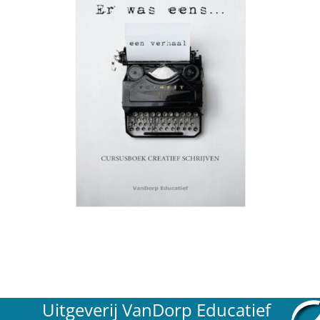
Uitgeverij VanDorp Educatief