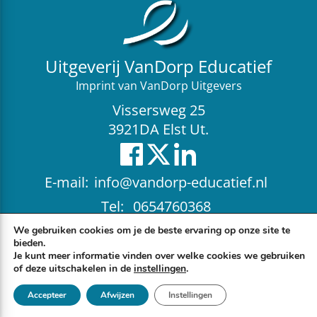
Uitgeverij VanDorp Educatief
Imprint van VanDorp Uitgevers
Vissersweg 25
3921DA Elst Ut.
E-mail:
info@vandorp-educatief.nl
Tel:
0654760368
© 2026 Uitgeverij VanDorp Educatief
|
Algemene voorwaarden
|
We gebruiken cookies om je de beste ervaring op onze site te
Privacyverklaring
|
Design & Realisatie door
Webheads BV
bieden.
Je kunt meer informatie vinden over welke cookies we gebruiken
of deze uitschakelen in de
instellingen
.
Accepteer
Afwijzen
Instellingen