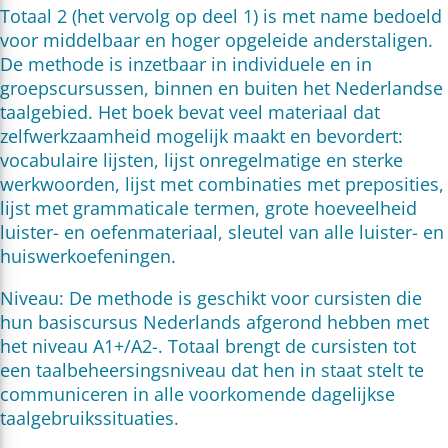
Totaal 2 (het vervolg op deel 1) is met name bedoeld
voor middelbaar en hoger opgeleide anderstaligen.
De methode is inzetbaar in individuele en in
groepscursussen, binnen en buiten het Nederlandse
taalgebied. Het boek bevat veel materiaal dat
zelfwerkzaamheid mogelijk maakt en bevordert:
vocabulaire lijsten, lijst onregelmatige en sterke
werkwoorden, lijst met combinaties met preposities,
lijst met grammaticale termen, grote hoeveelheid
luister- en oefenmateriaal, sleutel van alle luister- en
huiswerkoefeningen.
Niveau: De methode is geschikt voor cursisten die
hun basiscursus Nederlands afgerond hebben met
het niveau A1+/A2-. Totaal brengt de cursisten tot
een taalbeheersingsniveau dat hen in staat stelt te
communiceren in alle voorkomende dagelijkse
taalgebruikssituaties.